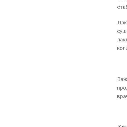
ста
Лак
суш
лак
кол
Важ
про
вра