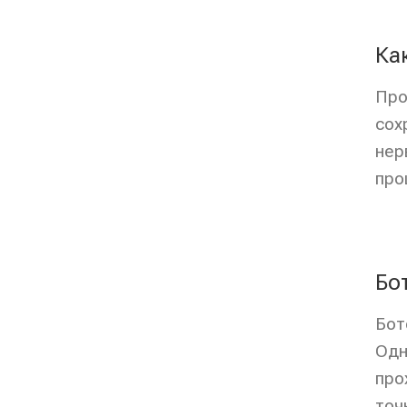
Ка
Про
сох
нер
про
Бо
Бот
Одн
про
точ