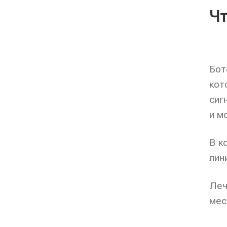
Чт
Бот
кот
сиг
и м
В к
лин
Леч
мес