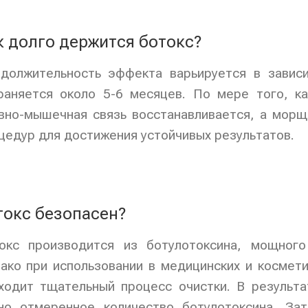
к долго держится ботокс?
должительность эффекта варьируется в завис
раняется около 5-6 месяцев. По мере того, к
вно-мышечная связь восстанавливается, а мор
цедур для достижения устойчивых результатов.
токс безопасен?
окс производится из ботулотоксина, мощного
ако при использовании в медицинских и космети
ходит тщательный процесс очистки. В результ
но отмеренное количество ботулотоксина. За