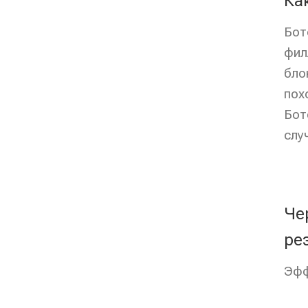
Ка
Бот
фил
бло
пох
Бот
слу
Че
ре
Эфф