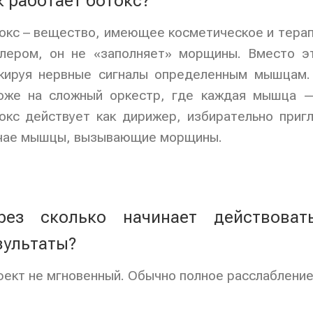
к работает ботокс?
окс – вещество, имеющее косметическое и терап
лером, он не «заполняет» морщины. Вместо эт
кируя нервные сигналы определенным мышцам.
оже на сложный оркестр, где каждая мышца —
окс действует как дирижер, избирательно при
чае мышцы, вызывающие морщины.
рез сколько начинает действова
зультаты?
ект не мгновенный. Обычно полное расслабление 