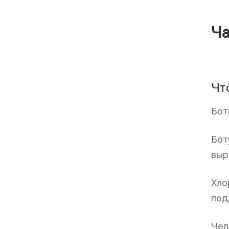
Ча
Чт
Бот
Бот
выр
Хло
под
Чел