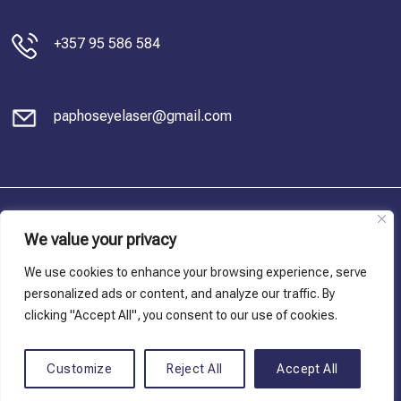
+357 95 586 584
paphoseyelaser@gmail.com
© Copyright 2023, Dr. Charis Antoniou. All Rights Reserved
We value your privacy
Πολιτική Απορρήτου
We use cookies to enhance your browsing experience, serve
personalized ads or content, and analyze our traffic. By
Όροι και Προϋποθέσεις
clicking "Accept All", you consent to our use of cookies.
Πολιτική Cookies
Customize
Reject All
Accept All
Powered by
gncweb